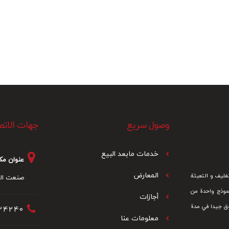
وصول سريع
جهات الاتص
خدمات مابعد البيع
عنوان مك
المعارض
كائن للتغليف و التعبئة
صنعت الثا
نموذج واحدة من
أجازات
وق جيدا في مدة
24240+
معلومات عنا