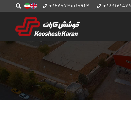
9647730017964+
989129579