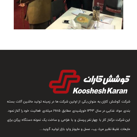
شرکت کوشش کاران به عنوان یکی از اولین شرکت ها در زمینه تولید ماشین آلات بسته
بندی مواد غذایی در سال 1363 خورشیدی مطابق 1985 میلادی فعالیت خود را آغاز نمود.
این شرکت درآغاز کار با چهار نفر پرسنل و با طراحی و ساخت یک نمونه دستگاه پرکن برای
مایعات غلیظ نظیر مربا، رب، عسل و مایونز وارد بازار تولید گردید…