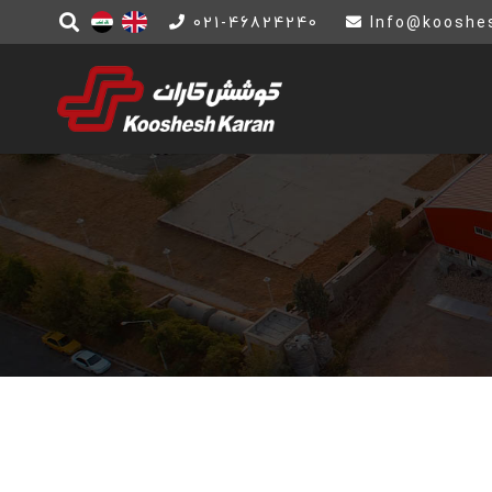
021-46824240
Info@kooshes