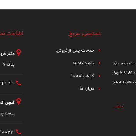
دسترسی سریع
اطلاعات ت
خدمات پس از فرو
ش
دفتر فرو
نمایشگاه ها
سته بندی مواد
پلاک 7
ین شرکت درآغاز کار با چهار
گواهینامه ها
، عسل و مایونز
40 – ۰۲۱
درباره ما
آدرس کارخ
ادامه…
سمت چپ،
23 – ۰۲6