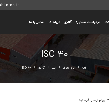
hkaran.ir
لات
درخواست مشاوره
گالری
درباره ما
تماس با ما
ISO 40
خانه
تری بلوک
پت
گازدار
ISO 40
chevron_left
chevron_left
chevron_left
chevron_left