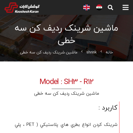
ماشین شرینک ردیف کن سه
خطی
خانه
shrink
ماشین شرینک ردیف کن سه خطی
chevron_left
chevron_left
Model : SH3 - R12
ماشین شرینک ردیف کن سه خطی
كاربرد :
شرینک کردن انواع بطري هاي پلاستيکي ( PET ، پلي