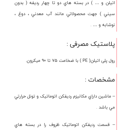
اتيلن و … ) در بسته هاي دو تا چهار رديفه ( بدون
سيني ) جهت محصولاتي مانند آب معدني ، دوغ ،
نوشابه و … .
پلاستیک مصرفی :
رول پلی اتیلن( PE ) با ضخامت 75 تا 90 میکرون.
مشخصات :
– ماشين داراي مکانيزم رديفکن اتوماتيک و تونل حرارتي
مي باشد .
– قسمت رديفکن اتوماتيک ظروف را در بسته هاي