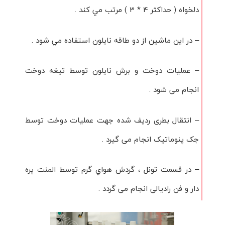
دلخواه ( حداکثر 4 * 3 ) مرتب مي کند .
– در اين ماشين از دو طاقه نايلون استفاده مي شود .
– عمليات دوخت و برش نايلون توسط تيغه دوخت
انجام می شود .
– انتقال بطری رديف شده جهت عمليات دوخت توسط
جک پنوماتيک انجام می گيرد .
– در قسمت تونل ، گردش هواي گرم توسط المنت پره
دار و فن راديالی انجام می گردد .